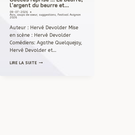
l’argent du beurre et…
09-07-2026
Avis, coups de coeur, suggestions
,
Festival Avignon
2026
Auteur : Hervé Devolder Mise
en scène : Hervé Devolder
Comédiens: Agathe Quelquejay,
Hervé Devolder et…
SUCCÈS
LIRE LA SUITE
REPRISE
…
LE
BEURRE,
L’ARGENT
DU
BEURRE
ET…