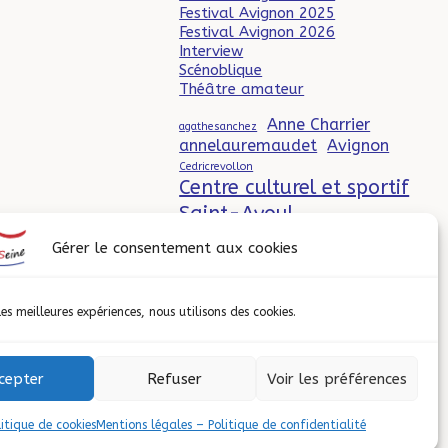
Festival Avignon 2025
Festival Avignon 2026
Interview
Scénoblique
Théâtre amateur
Anne Charrier
agathesanchez
annelauremaudet
Avignon
Cedricrevollon
Centre culturel et sportif
Saint-Ayoul
CompagnieParadoxe
CyrilManetta
Danieldefoe
Gérer le consentement aux cookies
Elodiemenant
Ericbu
Erwancreignou
Espace Gérard
Philipe
les meilleures expériences, nous utilisons des cookies.
Festival Avignon 2025
FestivalAvignon2026
FlorenceArthaud
cepter
Refuser
Voir les préférences
freddy viau
GillesGranouillet
JeanBenoitPatricot
Leocohenpaperman
litique de cookies
Mentions légales – Politique de confidentialité
Le Quai
Leonorechaix
Letartuffe